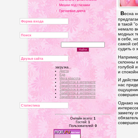
Мешки под глазами
Гречневая диета
В
есна н
предлагае
Форма входа
в такой "
немало вн
модных т
Поиск
в себе, н
самой себ
судить о
Например
Друзья сайта
склонны 
голубой и
загрузка...
Диета
и спокойн
Еда
Мега красота
И действи
Заработок в интернете
нас приде
Заработок в интернете
ощущение
Заработок в интернете
Заработок в интернете
совершен
Заработок в интернете
Однако н
Статистика
интересов
заметку о
обязатель
Онлайн всего:
1
Гостей:
1
совершенс
Пользователей:
0